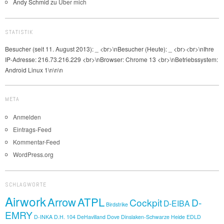
Andy Schmid
zu
Über mich
STATISTIK
Besucher (seit 11. August 2013):
_
<br>\nBesucher (Heute):
_
<br><br>\nIhre
IP-Adresse: 216.73.216.229 <br>\nBrowser: Chrome 13 <br>\nBetriebssystem:
Android Linux 1\n\n\n
META
Anmelden
Eintrags-Feed
Kommentar-Feed
WordPress.org
SCHLAGWORTE
Airwork
Arrow
ATPL
Cockpit
D-
D-EIBA
Birdstrike
EMRY
D-INKA
D.H. 104
DeHavilland Dove
Dinslaken-Schwarze Heide
EDLD