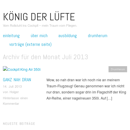
KÖNIG DER LÜFTE
Vom Rollstuhl ins Cockpit – mein Traum vom Fliegen.
zum inhalt springen
einleitung
über mich
ausbildung
drumherum
Hauptmenü
vorträge (externe seite)
Archiv für den Monat
Juli 2013
Drumherum
GANZ NAH DRAN
Wow, so nah dran war ich noch nie an meinem
Traum-Flugzeug! Genau genommen war ich nicht
14. Juli 2013
nur dran, sondern sogar drin im Flagschiff der King
von
Holger
Air-Reihe, einer nagelneuen 350i. Auf […]
Hinterlasse einen
Kommentar
Beitragsnavigation
NEUESTE BEITRÄGE