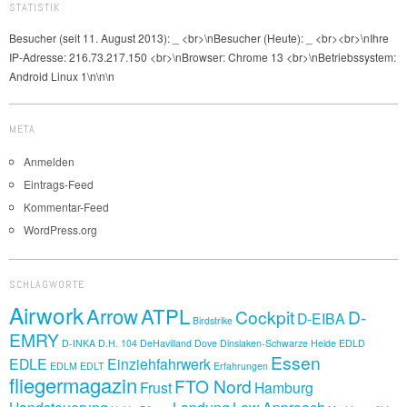
STATISTIK
Besucher (seit 11. August 2013):
_
<br>\nBesucher (Heute):
_
<br><br>\nIhre
IP-Adresse: 216.73.217.150 <br>\nBrowser: Chrome 13 <br>\nBetriebssystem:
Android Linux 1\n\n\n
META
Anmelden
Eintrags-Feed
Kommentar-Feed
WordPress.org
SCHLAGWORTE
Airwork
Arrow
ATPL
Cockpit
D-
D-EIBA
Birdstrike
EMRY
D-INKA
D.H. 104
DeHavilland Dove
Dinslaken-Schwarze Heide
EDLD
Essen
EDLE
Einziehfahrwerk
EDLM
EDLT
Erfahrungen
fliegermagazin
FTO Nord
Frust
Hamburg