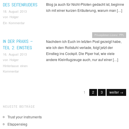
DES SEITENRUDERS
Blog ja auch für Nicht-Piloten gedacht ist, beginne
ich mit einer kurzen Erläuterung, warum man […]
18. August 2013
von
Holger
Ein Kommentar
Privatpiloten-Lizenz PPL
IN DER PRAXIS –
Nachdem ich Euch im letzten Post gezeigt habe,
TEIL 2: EINSTIEG
wie ich den Rollstuhl verlade, folgt jetzt der
Einstieg ins Cockpit. Die Piper hat, wie viele
16. August 2013
andere Kleinflugzeuge auch, nur auf einer […]
von
Holger
Hinterlasse einen
Kommentar
Beitragsnavigation
1
2
3
weiter →
NEUESTE BEITRÄGE
Trust your instruments
Etappensieg