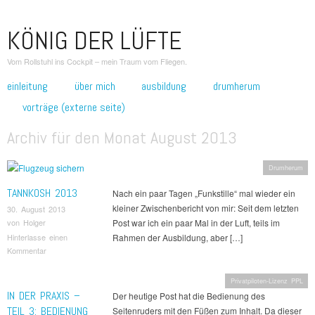
KÖNIG DER LÜFTE
Vom Rollstuhl ins Cockpit – mein Traum vom Fliegen.
zum inhalt springen
einleitung
über mich
ausbildung
drumherum
Hauptmenü
vorträge (externe seite)
Archiv für den Monat
August 2013
Drumherum
TANNKOSH 2013
Nach ein paar Tagen „Funkstille“ mal wieder ein
kleiner Zwischenbericht von mir: Seit dem letzten
30. August 2013
Post war ich ein paar Mal in der Luft, teils im
von
Holger
Rahmen der Ausbildung, aber […]
Hinterlasse einen
Kommentar
Privatpiloten-Lizenz PPL
IN DER PRAXIS –
Der heutige Post hat die Bedienung des
TEIL 3: BEDIENUNG
Seitenruders mit den Füßen zum Inhalt. Da dieser