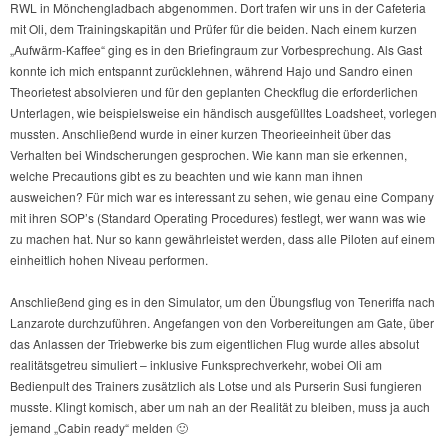
RWL in Mönchengladbach abgenommen. Dort trafen wir uns in der Cafeteria
mit Oli, dem Trainingskapitän und Prüfer für die beiden. Nach einem kurzen
„Aufwärm-Kaffee“ ging es in den Briefingraum zur Vorbesprechung. Als Gast
konnte ich mich entspannt zurücklehnen, während Hajo und Sandro einen
Theorietest absolvieren und für den geplanten Checkflug die erforderlichen
Unterlagen, wie beispielsweise ein händisch ausgefülltes Loadsheet, vorlegen
mussten. Anschließend wurde in einer kurzen Theorieeinheit über das
Verhalten bei Windscherungen gesprochen. Wie kann man sie erkennen,
welche Precautions gibt es zu beachten und wie kann man ihnen
ausweichen? Für mich war es interessant zu sehen, wie genau eine Company
mit ihren SOP’s (Standard Operating Procedures) festlegt, wer wann was wie
zu machen hat. Nur so kann gewährleistet werden, dass alle Piloten auf einem
einheitlich hohen Niveau performen.
Anschließend ging es in den Simulator, um den Übungsflug von Teneriffa nach
Lanzarote durchzuführen. Angefangen von den Vorbereitungen am Gate, über
das Anlassen der Triebwerke bis zum eigentlichen Flug wurde alles absolut
realitätsgetreu simuliert – inklusive Funksprechverkehr, wobei Oli am
Bedienpult des Trainers zusätzlich als Lotse und als Purserin Susi fungieren
musste. Klingt komisch, aber um nah an der Realität zu bleiben, muss ja auch
jemand „Cabin ready“ melden 🙂