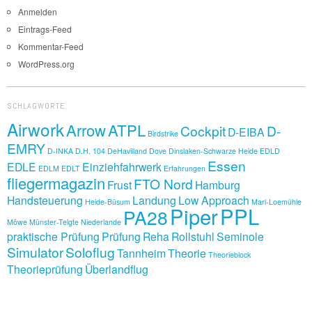
Anmelden
Eintrags-Feed
Kommentar-Feed
WordPress.org
SCHLAGWORTE
Airwork
Arrow
ATPL
Cockpit
D-
D-EIBA
Birdstrike
EMRY
D-INKA
D.H. 104
DeHavilland Dove
Dinslaken-Schwarze Heide
EDLD
Essen
EDLE
Einziehfahrwerk
EDLM
EDLT
Erfahrungen
fliegermagazin
FTO Nord
Frust
Hamburg
Handsteuerung
Landung
Low Approach
Heide-Büsum
Marl-Loemühle
Piper
PPL
PA28
Möwe
Münster-Telgte
Niederlande
praktische Prüfung
Prüfung
Reha
Rollstuhl
Seminole
Simulator
Soloflug
Tannheim
Theorie
Theorieblock
Theorieprüfung
Überlandflug