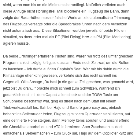
sieht, wenn man bis an die Minimums heranfliegt. Natürlich verliefen auch
diese Anflüge nicht störungsfrei: Mal blockierte ein Flugzeug die Bahn, dann
zeigte der Radarhöhenmesser falsche Werte an, die automatische Trimmung
des Flugzeugs versagte oder die Speedbrakes fuhren nach dem Aufsetzen
nicht automatisch aus. Diese Situationen wurden jeweils für beide Piloten
simuliert, so dass jeder mal als PF (Pilot Flying) bzw. als PM (Pilot Monitoring)
agieren musste.
Da beide „Prüflinge“ erfahrene Piloten sind, waren wir trotz des umfangreichen
Programms recht zügig fertig, so dass am Ende noch Zeit war, um die Rollen
zu tauschen – ich durfte auf den Captain’s Seat! War mir bis dahin durch die
Klimaanlage eher kühl gewesen, verkehrte sich das recht schnell ins
Gegenteil. Oli’s Ansage „Du hast ja die ganze Zeit gesehen, was gemacht wird,
jetzt bist Du dran…“ brachte mich schnell zum Schwitzen. Während ich
gedanklich noch mit dem Capacitation check und der TOGA-Taste am
Schubhebel beschäftigt war, ging es direkt nach dem Start mit einem
Triebwerksausfall los. Sah bei Hajo und Sandro ganz easy aus, einfach
beherzt ins Seitenruder treten, Flugzeug mit dem Querruder stabilisieren, auf
eine definierte Höhe steigen, dann Memory Items abrufen und anschließend
die Checkliste abarbeiten und ATC informieren. Aber Zuschauen ist doch
einfacher als Selbermachen – zum Glück saß Hajo auf dem Copiloten-Sitz und