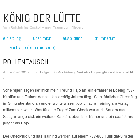
KÖNIG DER LÜFTE
Vom Rollstuhl ins Cockpit – mein Traum vom Fliegen.
zum inhalt springen
einleitung
über mich
ausbildung
drumherum
Hauptmenü
vorträge (externe seite)
ROLLENTAUSCH
4. Februar 2015
·
von
Holger
·
in
Ausbildung
,
Verkehrsflugzeugführer-Lizenz ATPL
.
·
Vor einigen Tagen rief mich mein Freund Hajo an, ein erfahrener Boeing 737-
Kapitän und Trainer, der seit fast dreißig Jahren fliegt. Sein jährlicher Checkflug
im Simulator stand an und er wollte wissen, ob ich zum Training am Vortag
mitkommen wolle. Was für eine Frage! Zum Check war auch Sandro aus
Stuttgart angereist, ein weiterer Kapitän, ebenfalls Trainer und ein paar Jahre
jünger als Hajo.
Der Checkflug und das Training werden auf einem 737-800 Fullflight-Sim der