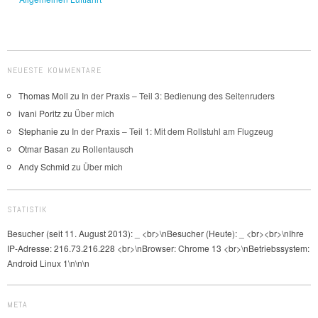
NEUESTE KOMMENTARE
Thomas Moll
zu
In der Praxis – Teil 3: Bedienung des Seitenruders
ivani Poritz
zu
Über mich
Stephanie
zu
In der Praxis – Teil 1: Mit dem Rollstuhl am Flugzeug
Otmar Basan
zu
Rollentausch
Andy Schmid
zu
Über mich
STATISTIK
Besucher (seit 11. August 2013):
_
<br>\nBesucher (Heute):
_
<br><br>\nIhre
IP-Adresse: 216.73.216.228 <br>\nBrowser: Chrome 13 <br>\nBetriebssystem:
Android Linux 1\n\n\n
META