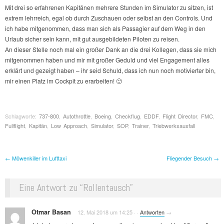
Mit drei so erfahrenen Kapitänen mehrere Stunden im Simulator zu sitzen, ist
extrem lehrreich, egal ob durch Zuschauen oder selbst an den Controls. Und
ich habe mitgenommen, dass man sich als Passagier auf dem Weg in den
Urlaub sicher sein kann, mit gut ausgebildeten Piloten zu reisen.
An dieser Stelle noch mal ein großer Dank an die drei Kollegen, dass sie mich
mitgenommen haben und mir mit großer Geduld und viel Engagement alles
erklärt und gezeigt haben – ihr seid Schuld, dass ich nun noch motivierter bin,
mir einen Platz im Cockpit zu erarbeiten! 🙂
Schlagworte:
737-800
,
Autothrottle
,
Boeing
,
Checkflug
,
EDDF
,
Flight Director
,
FMC
,
Fullflight
,
Kapitän
,
Low Approach
,
Simulator
,
SOP
,
Trainer
,
Triebwerksausfall
Beitragsnavigation
←
Möwenkiller im Lufttaxi
Fliegender Besuch
→
Eine Antwort zu “
Rollentausch
”
Otmar Basan
12. Mai 2018 um 14:25
·
·
Antworten
→