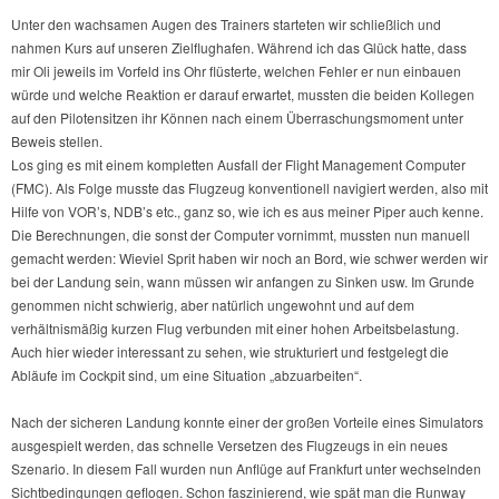
Unter den wachsamen Augen des Trainers starteten wir schließlich und
nahmen Kurs auf unseren Zielflughafen. Während ich das Glück hatte, dass
mir Oli jeweils im Vorfeld ins Ohr flüsterte, welchen Fehler er nun einbauen
würde und welche Reaktion er darauf erwartet, mussten die beiden Kollegen
auf den Pilotensitzen ihr Können nach einem Überraschungsmoment unter
Beweis stellen.
Los ging es mit einem kompletten Ausfall der Flight Management Computer
(FMC). Als Folge musste das Flugzeug konventionell navigiert werden, also mit
Hilfe von VOR’s, NDB’s etc., ganz so, wie ich es aus meiner Piper auch kenne.
Die Berechnungen, die sonst der Computer vornimmt, mussten nun manuell
gemacht werden: Wieviel Sprit haben wir noch an Bord, wie schwer werden wir
bei der Landung sein, wann müssen wir anfangen zu Sinken usw. Im Grunde
genommen nicht schwierig, aber natürlich ungewohnt und auf dem
verhältnismäßig kurzen Flug verbunden mit einer hohen Arbeitsbelastung.
Auch hier wieder interessant zu sehen, wie strukturiert und festgelegt die
Abläufe im Cockpit sind, um eine Situation „abzuarbeiten“.
Nach der sicheren Landung konnte einer der großen Vorteile eines Simulators
ausgespielt werden, das schnelle Versetzen des Flugzeugs in ein neues
Szenario. In diesem Fall wurden nun Anflüge auf Frankfurt unter wechselnden
Sichtbedingungen geflogen. Schon faszinierend, wie spät man die Runway