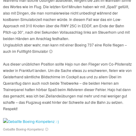
Während man solche Übungen abarbeitet, vergeht die Zeit im wahrsten Sinne
des Wortes wie im Flug. Die letzten fünf Minuten haben wir mit „Spaß“ gefüllt,
also mit Dingen, die man normalerweise nicht unbedingt während der
kostbaren Simulatorzeit machen würde. In diesem Fall war das ein Low-
Approach mit 310 Knoten über die RWY 25C in EDDF, am Ende der Bahn
Pitch-up 30°, nach drei Sekunden Vollausschlag links am Steuerhorn und mit
beiden Händen am Anschlag festhalten.
Unglaublich aber wahr, man kann mit einer Boeing 737 eine Rolle fliegen –
auch im Fullflight-Simulator 🙂
Aus dieser unüblichen Position sollte Hajo nun den Flieger vom Co-Pilotensitz
wieder in Frankfurt landen. Um die Sache etwas zu erschweren, fielen wie von
Geisterhand sämtliche Bildschirme im Cockpit aus und zu allem Übel im
Queranflug dann auch noch beide Triebwerke – die beiden Herren am
Trainerpanel hatten hörbar Spaß beim Aktivieren dieser Fehler. Hajo hat dann
das gemacht, was ich bei Ziellandeübungen mal mehr und mal weniger gut
schaffe – das Flugzeug exakt hinter der Schwelle auf die Bahn zu setzen.
Respekt!
Geballte Boeing-Kompetenz 🙂