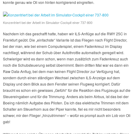
konnte genau wie Oli von hinten korrigierend eingreifen.
Konzentriert bei der Arbeit im Simulator-Cockpit einer 737-800
Nachdem ich das geschafft hatte, haben wir ILS-Anflüge auf die RWY 25C in
Frankfurt geübt. Die „einfachste“ Variante ist das Fliegen nach Flight Director,
bei der man, wie bei einem Computerspiel, einem Fadenkreuz im Display
nachfliegt, während der Schub über Autothrottle automatisch geregelt wird.
Schwieriger wird es dann schon, wenn man zusätzlich zum Fadenkreuz auch
noch die Schubsteuerung selbst übernimmt. Beim dritten Mal war es dann ein
Raw Data-Anflug, bei dem man keinen Flight Director zur Verfügung hat,
sondern durch einen ständigen Wechsel zwischen ILS-Anzeige auf dem
Display und dem Blick aus dem Fenster seinen Flugweg korrigiert. Dafür
braucht es schon ein gewisses „Gefühl“ für die Reaktion des Flugzeugs auf die
Steuereingaben und für die Trimmung. Anders als beim Airbus, ist das bei der
Boeing nämlich Aufgabe des Piloten. Da ich das elektrische Trimmen mit dem
Schalter am Steuerhorn aus der Piper kannte, fiel es mir nicht besonders
schwer, mir den Flieger „hinzutrimmen“ – wofür es prompt auch ein Lob von Oli
gab!