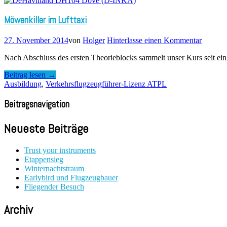
Möwenkiller im Lufttaxi
27. November 2014
von
Holger
Hinterlasse einen Kommentar
Nach Abschluss des ersten Theorieblocks sammelt unser Kurs seit ein
Beitrag lesen →
Ausbildung
,
Verkehrsflugzeugführer-Lizenz ATPL
Beitragsnavigation
Neueste Beiträge
Trust your instruments
Etappensieg
Winternachtstraum
Earlybird und Flugzeugbauer
Fliegender Besuch
Archiv