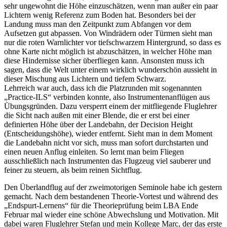
sehr ungewohnt die Höhe einzuschätzen, wenn man außer ein paar
Lichtern wenig Referenz zum Boden hat. Besonders bei der
Landung muss man den Zeitpunkt zum Abfangen vor dem
Aufsetzen gut abpassen. Von Windrädern oder Türmen sieht man
nur die roten Warnlichter vor tiefschwarzem Hintergrund, so dass es
ohne Karte nicht möglich ist abzuschätzen, in welcher Höhe man
diese Hindernisse sicher überfliegen kann. Ansonsten muss ich
sagen, dass die Welt unter einem wirklich wunderschön aussieht in
dieser Mischung aus Lichtern und tiefem Schwarz.
Lehrreich war auch, dass ich die Platzrunden mit sogenannten
„Practice-ILS“ verbinden konnte, also Instrumentenanflügen aus
Übungsgründen. Dazu versperrt einem der mitfliegende Fluglehrer
die Sicht nach außen mit einer Blende, die er erst bei einer
definierten Höhe über der Landebahn, der Decision Height
(Entscheidungshöhe), wieder entfernt. Sieht man in dem Moment
die Landebahn nicht vor sich, muss man sofort durchstarten und
einen neuen Anflug einleiten. So lernt man beim Fliegen
ausschließlich nach Instrumenten das Flugzeug viel sauberer und
feiner zu steuern, als beim reinen Sichtflug.
Den Überlandflug auf der zweimotorigen Seminole habe ich gestern
gemacht. Nach dem bestandenen Theorie-Vortest und während des
„Endspurt-Lernens“ für die Theorieprüfung beim LBA Ende
Februar mal wieder eine schöne Abwechslung und Motivation. Mit
dabei waren Fluglehrer Stefan und mein Kollege Marc, der das erste