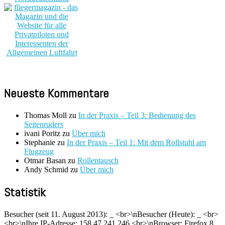
Neueste Kommentare
Thomas Moll
zu
In der Praxis – Teil 3: Bedienung des
Seitenruders
ivani Poritz
zu
Über mich
Stephanie
zu
In der Praxis – Teil 1: Mit dem Rollstuhl am
Flugzeug
Otmar Basan
zu
Rollentausch
Andy Schmid
zu
Über mich
Statistik
Besucher (seit 11. August 2013):
_
<br>\nBesucher (Heute):
_
<br>
<br>\nIhre IP-Adresse: 158.47.241.246 <br>\nBrowser: Firefox 8