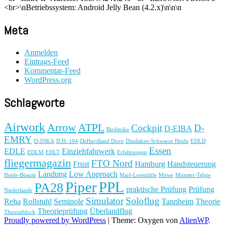
<br>\nBetriebssystem: Android Jelly Bean (4.2.x)\n\n\n
Meta
Anmelden
Eintrags-Feed
Kommentar-Feed
WordPress.org
Schlagworte
Airwork
Arrow
ATPL
Cockpit
D-
D-EIBA
Birdstrike
EMRY
D-INKA
D.H. 104
DeHavilland Dove
Dinslaken-Schwarze Heide
EDLD
Essen
EDLE
Einziehfahrwerk
EDLM
EDLT
Erfahrungen
fliegermagazin
FTO Nord
Frust
Hamburg
Handsteuerung
Landung
Low Approach
Heide-Büsum
Marl-Loemühle
Möwe
Münster-Telgte
Piper
PPL
PA28
praktische Prüfung
Prüfung
Niederlande
Simulator
Soloflug
Reha
Rollstuhl
Seminole
Tannheim
Theorie
Theorieprüfung
Überlandflug
Theorieblock
Proudly powered by WordPress
|
Theme: Oxygen von
AlienWP
.