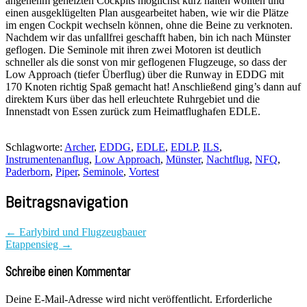
angenehm geheizten Cockpits möglichst kurz halten wollten und
einen ausgeklügelten Plan ausgearbeitet haben, wie wir die Plätze
im engen Cockpit wechseln können, ohne die Beine zu verknoten.
Nachdem wir das unfallfrei geschafft haben, bin ich nach Münster
geflogen. Die Seminole mit ihren zwei Motoren ist deutlich
schneller als die sonst von mir geflogenen Flugzeuge, so dass der
Low Approach (tiefer Überflug) über die Runway in EDDG mit
170 Knoten richtig Spaß gemacht hat! Anschließend ging’s dann auf
direktem Kurs über das hell erleuchtete Ruhrgebiet und die
Innenstadt von Essen zurück zum Heimatflughafen EDLE.
Schlagworte:
Archer
,
EDDG
,
EDLE
,
EDLP
,
ILS
,
Instrumentenanflug
,
Low Approach
,
Münster
,
Nachtflug
,
NFQ
,
Paderborn
,
Piper
,
Seminole
,
Vortest
Beitragsnavigation
←
Earlybird und Flugzeugbauer
Etappensieg
→
Schreibe einen Kommentar
Deine E-Mail-Adresse wird nicht veröffentlicht.
Erforderliche