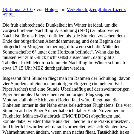
19. Januar 2016
·
von
Holger
·
in
Verkehrsflugzeugführer-Lizenz
ATPL
.
·
Die früh einbrechende Dunkelheit im Winter ist ideal, um die
vorgeschriebene Nachtflug-Ausbildung (NFQ) zu absolvieren.
Nacht ist für uns Flieger definiert als „die Stunden zwischen dem
Ende der bürgerlichen Abenddämmerung und dem Beginn der
bürgerlichen Morgendämmerung, d.h. wenn sich die Mitte der
Sonnenscheibe 6° unter dem Horizont befindet“. Wann das ist,
müssen wir zum Glück nicht selbst ausrechnen, dafür gibt’s
Tabellen. In Mitteleuropa kann ein Nachtflug im Winter schon ab
etwa 17:15 Uhr MEZ durchgeführt werden.
Insgesamt fünf Stunden fliegt man im Rahmen der Schulung, davon
vier Stunden auf einem einmotorigen Flugzeug (in meinem Fall
Piper Archer) und eine Stunde Überlandflug auf der zweimotorigen
Piper Seminole. Da bei einem einmotorigen Flugzeug ein
Motorausfall ohne Sicht zum Boden fatal wäre, fliegt man die
Einheiten immer in der Nähe eines beleuchtetet Flughafens. Die vier
Stunden auf der Piper Archer habe ich daher Ende November am
Flughafen Münster-Osnabrück (FMO/EDDG) abgeflogen und
konnte dabei wieder Inhalte aus der Theorie in die Praxis umsetzen.
Im Unterricht wurden wir darauf vorbereitet, wie sich Sichten bzw.
Wahrnehmungen ändern, wenn man nachts fliegt. Tatsächlich ist es