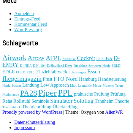
Meta
Anmelden
Eintrags-Feed
Kommentar-Feed
WordPress.org
Schlagworte
Airwork
Arrow
ATPL
Cockpit
D-
D-EIBA
Birdstrike
EMRY
D-INKA
D.H. 104
DeHavilland Dove
Dinslaken-Schwarze Heide
EDLD
Essen
EDLE
Einziehfahrwerk
EDLM
EDLT
Erfahrungen
fliegermagazin
FTO Nord
Frust
Hamburg
Handsteuerung
Landung
Low Approach
Heide-Büsum
Marl-Loemühle
Möwe
Münster-Telgte
Piper
PPL
PA28
praktische Prüfung
Prüfung
Niederlande
Simulator
Soloflug
Reha
Rollstuhl
Seminole
Tannheim
Theorie
Theorieprüfung
Überlandflug
Theorieblock
Proudly powered by WordPress
|
Theme: Oxygen von
AlienWP
.
Datenschutzerklärung
Impressum