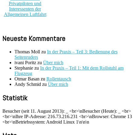
Neueste Kommentare
Thomas Moll
zu
In der Praxis – Teil 3: Bedienung des
Seitenruders
ivani Poritz
zu
Über mich
Stephanie
zu
In der Praxis – Teil 1: Mit dem Rollstuhl am
Flugzeug
Otmar Basan
zu
Rollentausch
Andy Schmid
zu
Über mich
Statistik
Besucher (seit 11. August 2013):
_
<br>\nBesucher (Heute):
_
<br>
<br>\nIhre IP-Adresse: 216.73.216.231 <br>\nBrowser: Chrome 13
<br>\nBetriebssystem: Android Linux 1\n\n\n