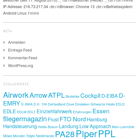
IP-Adresse: 216.73.217.34 <br>\nBrowser: Chrome 13 <br>\nBetriebssystem:
Android Linux 1\n\n\n
META
Anmelden
Eintrags-Feed
Kommentar-Feed
WordPress.org
SCHLAGWORTE
Airwork
Arrow
ATPL
Cockpit
D-
D-EIBA
Birdstrike
EMRY
D-INKA
D.H. 104
DeHavilland Dove
Dinslaken-Schwarze Heide
EDLD
Essen
EDLE
Einziehfahrwerk
EDLM
EDLT
Erfahrungen
fliegermagazin
FTO Nord
Frust
Hamburg
Handsteuerung
Landung
Low Approach
Heide-Büsum
Marl-Loemühle
Piper
PPL
PA28
Möwe
Münster-Telgte
Niederlande