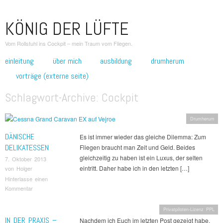
KÖNIG DER LÜFTE
Vom Rollstuhl ins Cockpit – mein Traum vom Fliegen.
zum inhalt springen
einleitung
über mich
ausbildung
drumherum
Hauptmenü
vorträge (externe seite)
Schlagwort-Archive:
Cockpit
Drumherum
DÄNISCHE
Es ist immer wieder das gleiche Dilemma: Zum
DELIKATESSEN
Fliegen braucht man Zeit und Geld. Beides
gleichzeitig zu haben ist ein Luxus, der selten
7. Oktober 2013
eintritt. Daher habe ich in den letzten […]
von
Holger
Hinterlasse einen
Kommentar
Privatpiloten-Lizenz PPL
IN DER PRAXIS –
Nachdem ich Euch im letzten Post gezeigt habe,