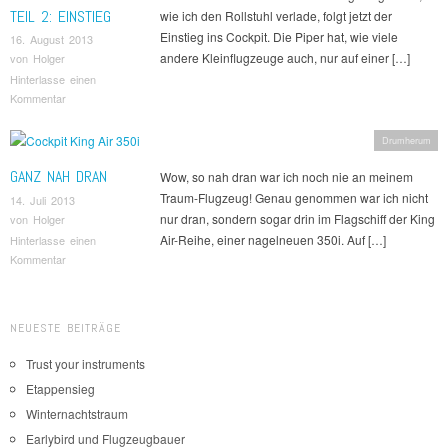
TEIL 2: EINSTIEG
wie ich den Rollstuhl verlade, folgt jetzt der
Einstieg ins Cockpit. Die Piper hat, wie viele
16. August 2013
andere Kleinflugzeuge auch, nur auf einer […]
von
Holger
Hinterlasse einen
Kommentar
Drumherum
GANZ NAH DRAN
Wow, so nah dran war ich noch nie an meinem
Traum-Flugzeug! Genau genommen war ich nicht
14. Juli 2013
nur dran, sondern sogar drin im Flagschiff der King
von
Holger
Air-Reihe, einer nagelneuen 350i. Auf […]
Hinterlasse einen
Kommentar
Beitragsnavigation
NEUESTE BEITRÄGE
Trust your instruments
Etappensieg
Winternachtstraum
Earlybird und Flugzeugbauer