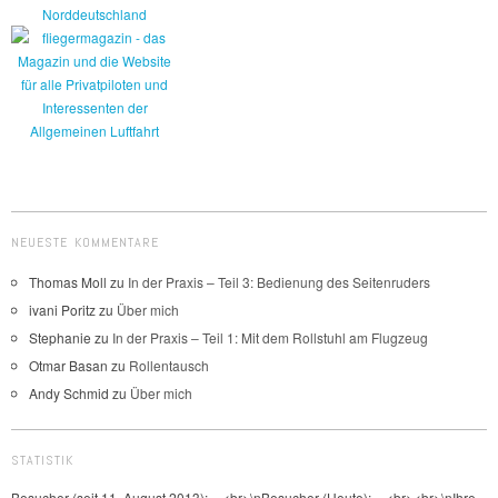
NEUESTE KOMMENTARE
Thomas Moll
zu
In der Praxis – Teil 3: Bedienung des Seitenruders
ivani Poritz
zu
Über mich
Stephanie
zu
In der Praxis – Teil 1: Mit dem Rollstuhl am Flugzeug
Otmar Basan
zu
Rollentausch
Andy Schmid
zu
Über mich
STATISTIK
Besucher (seit 11. August 2013):
_
<br>\nBesucher (Heute):
_
<br><br>\nIhre