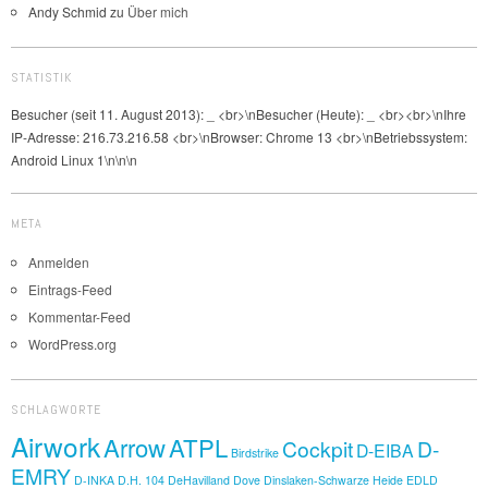
Andy Schmid
zu
Über mich
STATISTIK
Besucher (seit 11. August 2013):
_
<br>\nBesucher (Heute):
_
<br><br>\nIhre
IP-Adresse: 216.73.216.58 <br>\nBrowser: Chrome 13 <br>\nBetriebssystem:
Android Linux 1\n\n\n
META
Anmelden
Eintrags-Feed
Kommentar-Feed
WordPress.org
SCHLAGWORTE
Airwork
Arrow
ATPL
Cockpit
D-
D-EIBA
Birdstrike
EMRY
D-INKA
D.H. 104
DeHavilland Dove
Dinslaken-Schwarze Heide
EDLD