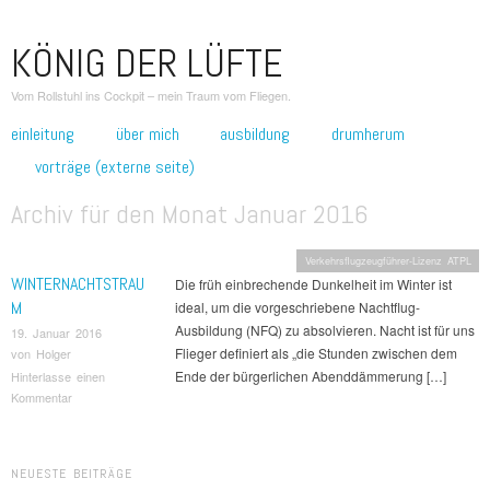
KÖNIG DER LÜFTE
Vom Rollstuhl ins Cockpit – mein Traum vom Fliegen.
zum inhalt springen
einleitung
über mich
ausbildung
drumherum
Hauptmenü
vorträge (externe seite)
Archiv für den Monat
Januar 2016
Verkehrsflugzeugführer-Lizenz ATPL
WINTERNACHTSTRAU
Die früh einbrechende Dunkelheit im Winter ist
M
ideal, um die vorgeschriebene Nachtflug-
Ausbildung (NFQ) zu absolvieren. Nacht ist für uns
19. Januar 2016
Flieger definiert als „die Stunden zwischen dem
von
Holger
Ende der bürgerlichen Abenddämmerung […]
Hinterlasse einen
Kommentar
Beitragsnavigation
NEUESTE BEITRÄGE