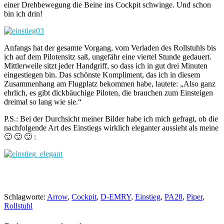
einer Drehbewegung die Beine ins Cockpit schwinge. Und schon
bin ich drin!
Anfangs hat der gesamte Vorgang, vom Verladen des Rollstuhls bis
ich auf dem Pilotensitz saß, ungefähr eine viertel Stunde gedauert.
Mittlerweile sitzt jeder Handgriff, so dass ich in gut drei Minuten
eingestiegen bin. Das schönste Kompliment, das ich in diesem
Zusammenhang am Flugplatz bekommen habe, lautete: „Also ganz
ehrlich, es gibt dickbäuchige Piloten, die brauchen zum Einsteigen
dreimal so lang wie sie.“
P.S.: Bei der Durchsicht meiner Bilder habe ich mich gefragt, ob die
nachfolgende Art des Einstiegs wirklich eleganter aussieht als meine
🙂 🙂 🙂 :
Schlagworte:
Arrow
,
Cockpit
,
D-EMRY
,
Einstieg
,
PA28
,
Piper
,
Rollstuhl