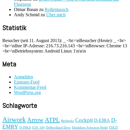
Flugzeug
Otmar Basan
zu
Rollentausch
Andy Schmid
zu
Über mich
Statistik
Besucher (seit 11. August 2013):
_
<br>\nBesucher (Heute):
_
<br>
<br>\nIhre IP-Adresse: 216.73.216.143 <br>\nBrowser: Chrome 13
<br>\nBetriebssystem: Android Linux 1\n\n\n
Meta
Anmelden
Eintrags-Feed
Kommentar-Feed
WordPress.org
Schlagworte
Airwork
Arrow
ATPL
Cockpit
D-
D-EIBA
Birdstrike
EMRY
D-INKA
D.H. 104
DeHavilland Dove
Dinslaken-Schwarze Heide
EDLD