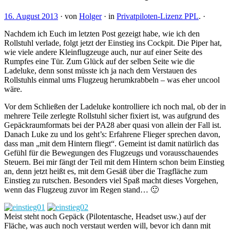
16. August 2013
·
von
Holger
·
in
Privatpiloten-Lizenz PPL
.
·
Nachdem ich Euch im letzten Post gezeigt habe, wie ich den
Rollstuhl verlade, folgt jetzt der Einstieg ins Cockpit. Die Piper hat,
wie viele andere Kleinflugzeuge auch, nur auf einer Seite des
Rumpfes eine Tür. Zum Glück auf der selben Seite wie die
Ladeluke, denn sonst müsste ich ja nach dem Verstauen des
Rollstuhls einmal ums Flugzeug herumkrabbeln – was eher uncool
wäre.
Vor dem Schließen der Ladeluke kontrolliere ich noch mal, ob der in
mehrere Teile zerlegte Rollstuhl sicher fixiert ist, was aufgrund des
Gepäckraumformats bei der PA28 aber quasi von allein der Fall ist.
Danach Luke zu und los geht’s: Erfahrene Flieger sprechen davon,
dass man „mit dem Hintern fliegt“. Gemeint ist damit natürlich das
Gefühl für die Bewegungen des Flugzeugs und vorausschauendes
Steuern. Bei mir fängt der Teil mit dem Hintern schon beim Einstieg
an, denn jetzt heißt es, mit dem Gesäß über die Tragfläche zum
Einstieg zu rutschen. Besonders viel Spaß macht dieses Vorgehen,
wenn das Flugzeug zuvor im Regen stand… 🙂
Meist steht noch Gepäck (Pilotentasche, Headset usw.) auf der
Fläche, was auch noch verstaut werden will, bevor ich dann mit