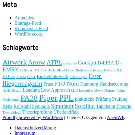
Meta
Anmelden
Eintrags-Feed
Kommentar-Feed
WordPress.org
Schlagworte
Airwork
Arrow
ATPL
Cockpit
D-
D-EIBA
Birdstrike
EMRY
D-INKA
D.H. 104
DeHavilland Dove
Dinslaken-Schwarze Heide
EDLD
Essen
EDLE
Einziehfahrwerk
EDLM
EDLT
Erfahrungen
fliegermagazin
FTO Nord
Frust
Hamburg
Handsteuerung
Landung
Low Approach
Heide-Büsum
Marl-Loemühle
Möwe
Münster-Telgte
Piper
PPL
PA28
praktische Prüfung
Prüfung
Niederlande
Simulator
Soloflug
Reha
Rollstuhl
Seminole
Tannheim
Theorie
Theorieprüfung
Überlandflug
Theorieblock
Proudly powered by WordPress
|
Theme: Oxygen von
AlienWP
.
Datenschutzerklärung
Impressum