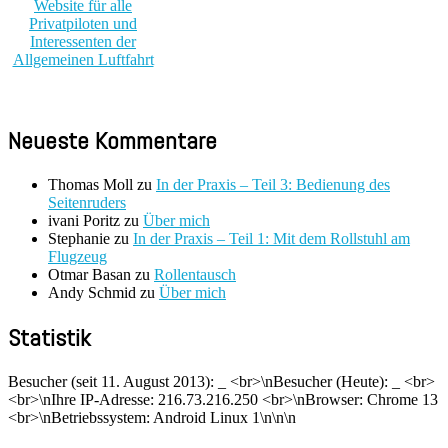
Neueste Kommentare
Thomas Moll
zu
In der Praxis – Teil 3: Bedienung des
Seitenruders
ivani Poritz
zu
Über mich
Stephanie
zu
In der Praxis – Teil 1: Mit dem Rollstuhl am
Flugzeug
Otmar Basan
zu
Rollentausch
Andy Schmid
zu
Über mich
Statistik
Besucher (seit 11. August 2013):
_
<br>\nBesucher (Heute):
_
<br>
<br>\nIhre IP-Adresse: 216.73.216.250 <br>\nBrowser: Chrome 13
<br>\nBetriebssystem: Android Linux 1\n\n\n